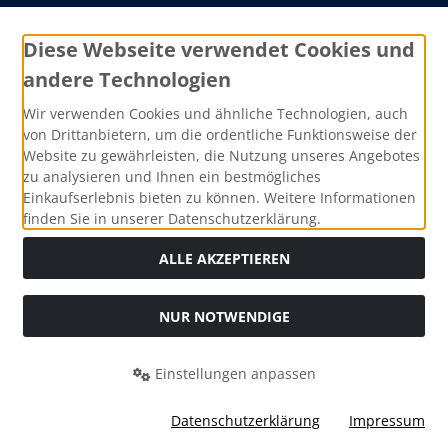
Aquarium einrichten
Diese Webseite verwendet Cookies und
Stockliste Zierfische
andere Technologien
Erlenzapfen
Wir verwenden Cookies und ähnliche Technologien, auch
von Drittanbietern, um die ordentliche Funktionsweise der
Website zu gewährleisten, die Nutzung unseres Angebotes
Zahlungsmethoden
zu analysieren und Ihnen ein bestmögliches
Einkaufserlebnis bieten zu können. Weitere Informationen
finden Sie in unserer Datenschutzerklärung.
ALLE AKZEPTIEREN
Alle Preise inkl. gesetzl. MwSt. zzgl.
Versandkosten
. Die
durchgestrichenen Preise entsprechen dem bisherigen Preis
NUR NOTWENDIGE
bei Zierfischzucht AquaKö Reiner Köhler.
Zierfischzucht AquaKö Reiner Köhler © 2026 | Template ©
Einstellungen anpassen
2026 by Karl
Datenschutzerklärung
Impressum
mod
ified eCommerce Shopsoftware © 2009-2026