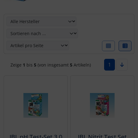
Hier können Sie die nachfolgenden Artikel umsortieren u
1
Zeige
1
bis
5
(von insgesamt
5
Artikeln)
JBL pH Test-Set 3,0
JBL Nitrit Test Set