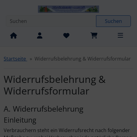
Diese Sprungnavigation (skip link) ist jederzeit zu erreichen
Sprungnavigation
Springe zur Navigation
Springe zum Inhalt
Spri
Suchen
Startseite
Widerrufsbelehrung & Widerrufsformular
Widerrufsbelehrung &
Widerrufsformular
A. Widerrufsbelehrung
Einleitung
Verbrauchern steht ein Widerrufsrecht nach folgender