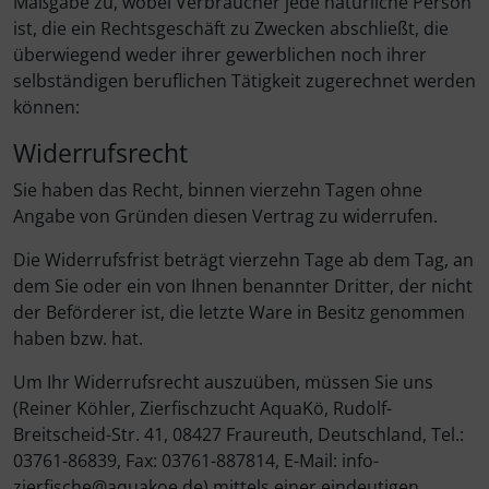
Maßgabe zu, wobei Verbraucher jede natürliche Person
ist, die ein Rechtsgeschäft zu Zwecken abschließt, die
überwiegend weder ihrer gewerblichen noch ihrer
selbständigen beruflichen Tätigkeit zugerechnet werden
können:
Widerrufsrecht
Sie haben das Recht, binnen vierzehn Tagen ohne
Angabe von Gründen diesen Vertrag zu widerrufen.
Die Widerrufsfrist beträgt vierzehn Tage ab dem Tag, an
dem Sie oder ein von Ihnen benannter Dritter, der nicht
der Beförderer ist, die letzte Ware in Besitz genommen
haben bzw. hat.
Um Ihr Widerrufsrecht auszuüben, müssen Sie uns
(Reiner Köhler, Zierfischzucht AquaKö, Rudolf-
Breitscheid-Str. 41, 08427 Fraureuth, Deutschland, Tel.:
03761-86839, Fax: 03761-887814, E-Mail: info-
zierfische@aquakoe.de) mittels einer eindeutigen