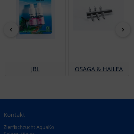
zurück
vor
JBL
OSAGA & HAILEA
Kontakt
Zierfischzucht AquaKö