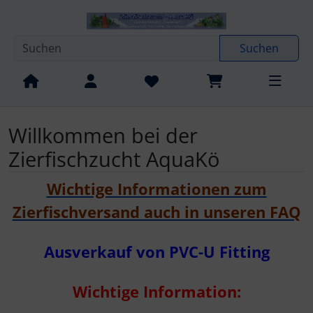
Diese Sprungnavigation (skip link) ist jederzeit zu erreichen
Sprungnavigation
Springe zur Navigation
Springe zum Inhalt
Spri
Suchen
Willkommen bei der
Zierfischzucht AquaKö
Wichtige Informationen zum
Zierfischversand auch in unseren FAQ
Ausverkauf von PVC-U Fitting
Wichtige Information: