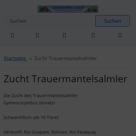
Diese Sprungnavigation (skip link) ist jederzeit zu erreichen
Sprungnavigation
Springe zur Navigation
Springe zum Inhalt
Spri
Suchen
Startseite
Zucht Trauermantelsalmler
Zucht Trauermantelsalmler
Die Zucht des Trauerrmantelsalmler
Gymnocorymbus ternetzi
Schwarmfisch (ab 10 Tiere)
Herkunft: Rio Guapore, Bolivien, Rio Paraquay