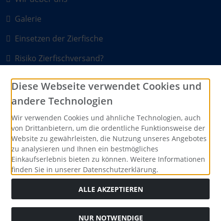
Galerie
Einsetzen der Zierfische
Risiko Zierfischversand?
Aquarium einrichten
Diese Webseite verwendet Cookies und
Stockliste Zierfische
andere Technologien
Erlenzapfen
Wir verwenden Cookies und ähnliche Technologien, auch
von Drittanbietern, um die ordentliche Funktionsweise der
Website zu gewährleisten, die Nutzung unseres Angebotes
Zahlungsmethoden
zu analysieren und Ihnen ein bestmögliches
Einkaufserlebnis bieten zu können. Weitere Informationen
finden Sie in unserer Datenschutzerklärung.
ALLE AKZEPTIEREN
Alle Preise inkl. gesetzl. MwSt. zzgl.
Versandkosten
. Die
durchgestrichenen Preise entsprechen dem bisherigen Preis
NUR NOTWENDIGE