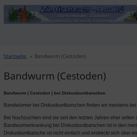
Diese Sprungnavigation (skip link) ist jederzeit zu erreichen
Sprungnavigation
Springe zur Navigation
Springe zum Inhalt
Spri
Startseite
Bandwurm (Cestoden)
Bandwurm (Cestoden)
Bandwurm ( Cestoden ) bei Diskusbuntbarschen
Bandwürmer bei Diskusbuntbarschen finden wir meistens bei 
Bei Nachzuchten sind sie seit den letzten Jahren eher selten 
Bandwurmerkrankung bei Diskusbuntbarschen ist in den meist
Diskusbuntbarsche ist nicht einfach und erstreckt sich über e