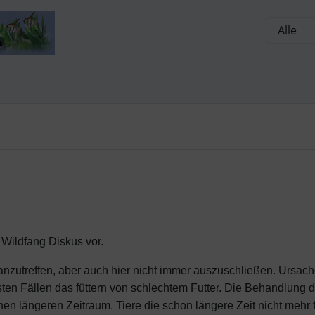
, Seite aktualisieren (F5-Taste) und mit Tab-Taste Navigation
nge zum Login-Button
Springe zum Button für Einstellun
Wildfang Diskus vor.
anzutreffen, aber auch hier nicht immer auszuschließen. Ursache
en Fällen das füttern von schlechtem Futter. Die Behandlung d
inen längeren Zeitraum. Tiere die schon längere Zeit nicht mehr