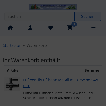
Diese Sprungnavigation (skip link) ist jederzeit zu erreichen
Sprungnavigation
Springe zur Navigation
Springe zum Inhalt
Spri
Suchen
1
Startseite
Warenkorb
Ihr Warenkorb enthält:
Artikel
Summe
Luftventil/Lufthahn Metall mit Gewinde 4/6
mm
Luftventil Lufthahn Metall mit Gewinde und
Schlauchtülle 1 Hahn 4/6 mm Luftschlauch.