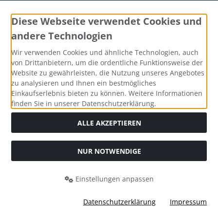
Aquarium einrichten
Diese Webseite verwendet Cookies und
Stockliste Zierfische
andere Technologien
Erlenzapfen
Wir verwenden Cookies und ähnliche Technologien, auch
von Drittanbietern, um die ordentliche Funktionsweise der
Website zu gewährleisten, die Nutzung unseres Angebotes
Zahlungsmethoden
zu analysieren und Ihnen ein bestmögliches
Einkaufserlebnis bieten zu können. Weitere Informationen
finden Sie in unserer Datenschutzerklärung.
ALLE AKZEPTIEREN
Alle Preise inkl. gesetzl. MwSt. zzgl.
Versandkosten
. Die
durchgestrichenen Preise entsprechen dem bisherigen Preis
NUR NOTWENDIGE
bei Zierfischzucht AquaKö Reiner Köhler.
Zierfischzucht AquaKö Reiner Köhler © 2026 | Template ©
Einstellungen anpassen
2026 by Karl
Datenschutzerklärung
Impressum
mod
ified eCommerce Shopsoftware © 2009-2026